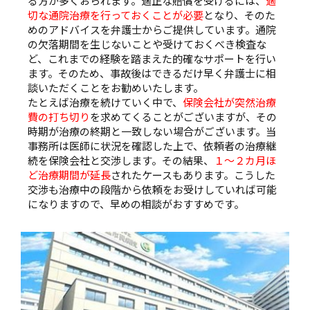
る方が多くおられます。適正な賠償を受けるには、
適
切な通院治療を行っておくことが必要
となり、そのた
めのアドバイスを弁護士からご提供しています。通院
の欠落期間を生じないことや受けておくべき検査な
ど、これまでの経験を踏まえた的確なサポートを行い
ます。そのため、事故後はできるだけ早く弁護士に相
談いただくことをお勧めいたします。
たとえば治療を続けていく中で、
保険会社が突然治療
費の打ち切り
を求めてくることがございますが、その
時期が治療の終期と一致しない場合がございます。当
事務所は医師に状況を確認した上で、依頼者の治療継
続を保険会社と交渉します。その結果、
１～２カ月ほ
ど治療期間が延長
されたケースもあります。こうした
交渉も治療中の段階から依頼をお受けしていれば可能
になりますので、早めの相談がおすすめです。