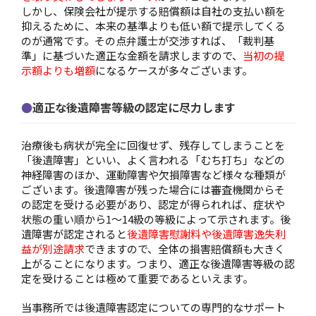
しかし、保険会社が提示する賠償額は自社の支払い額を
抑えるために、本来の基準よりも低い額で提示してくる
のが通常です。その点弁護士が交渉すれば、「裁判基
準」に基づいた適正な金額を請求しますので、
当初の提
示額よりも増額
になるケースが多々ございます。
適正な後遺障害等級の認定に尽力します
治療後も病状が完全に回復せず、残存してしまうことを
「後遺障害」といい、よく言われる「むち打ち」などの
神経障害のほか、運動障害や欠損障害など様々な種類が
ございます。後遺障害が残った場合には審査機関からそ
の認定を受ける必要があり、認定が得られれば、症状や
状態の重い順から1～14級の等級によって示されます。後
遺障害が認定されると
後遺障害慰謝料や後遺障害逸失利
益が別途請求
できますので、全体の損害賠償額も大きく
上がることになります。つまり、適正な後遺障害等級の認
定を受けることは極めて重要であるといえます。
当事務所では後遺障害認定についての専門的なサポート