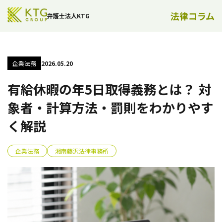
法律コラム
弁護士法人KTG
企業法務
2026.05.20
有給休暇の年5日取得義務とは？ 対
象者・計算方法・罰則をわかりやす
く解説
企業法務
湘南藤沢法律事務所